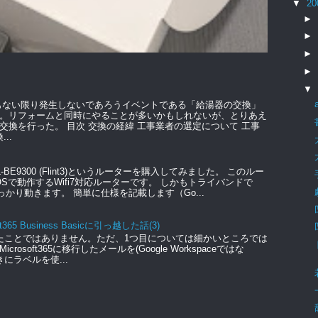
▼
20
►
►
►
►
▼
もない限り発生しないであろうイベントである「給湯器の交換」
。リフォームと同時にやることが多いかもしれないが、とりあえ
交換を行った。 目次 交換の経緯 工事業者の選定について 工事
..
GL-BE9300 (Flint3)というルーターを購入してみました。 このルー
のOSで動作するWifi7対応ルーターです。 しかもトライバンドで
っかり動きます。 簡単に仕様を記載します（Go...
t365 Business Basicに引っ越した話(3)
たことではありません。ただ、1つ目については細かいところでは
soft365に移行したメールを(Google Workspaceではな
きにラベルを使...