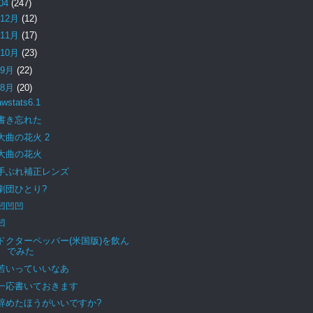
04
(247)
12月
(12)
11月
(17)
10月
(23)
9月
(22)
8月
(20)
awstats6.1
書き忘れた
大曲の花火 2
大曲の花火
手ぶれ補正レンズ
劇団ひとり?
凹凹凹
凹
ドクターペッパー(米国版)を飲ん
でみた
若いっていいなあ
一応書いておきます
辞めたほうがいいですか?