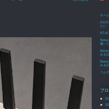
ホー
ASUS
0 (Flint3)というルーターを購入してみました。 このルーターは、
たい
7対応ルーターです。 しかもトライバンドです。6GHz対応でMLOもし
Go...
RT-A
Netw
書い
Netw
みる(1
Netw
みる(2
コム
ブロ
►
20
►
20