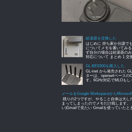
給湯器を交換した
はじめに 持ち家か分譲で
についてメモを書いてみる
ず自分の場合は給湯器のみ
対応について まとめ 1.交換.
GL-BE9300を購入した
GL-inet から発売された 
ターは、openwrtベース
す。6GHz対応でMLOもし
メールをGoogle WorkspaceからMicrosof
残りの2つですが、やること自体は大し
まってしまったのでメモだけ残します。 Micro
い)Gmailで見たい Gmailを使っていたと