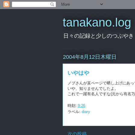
tanakano.log
日々の記録と少しのつぶやき
2004年8月12日木曜日
いやはや
ノブさんが某ページで晒し上げにあっ
いや、知りませんでしたよ。
これで一躍有名人ですな(元から有名?)
時刻:
9:26
ラベル:
diary
次の投稿