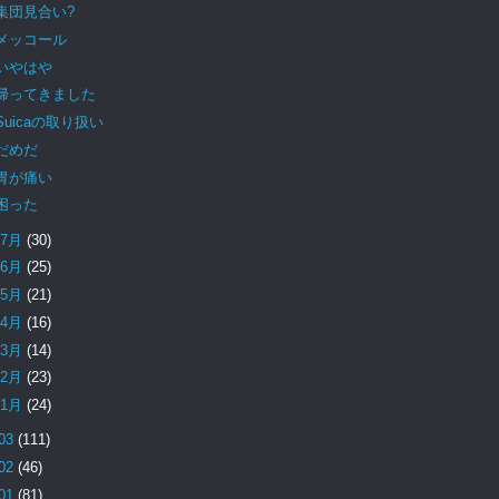
集団見合い?
メッコール
いやはや
帰ってきました
Suicaの取り扱い
だめだ
胃が痛い
困った
7月
(30)
6月
(25)
5月
(21)
4月
(16)
3月
(14)
2月
(23)
1月
(24)
03
(111)
02
(46)
01
(81)