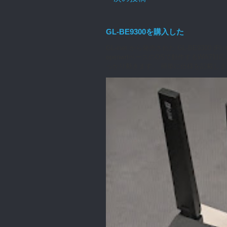
GL-BE9300を購入した
GL-inet から発売された GL-BE930
openwrtベースのOSで動作するWifi
っかり動きます。 簡単に仕様を記載します（