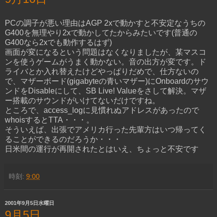
PCの調子が悪い理由はAGP 2xで動かすと不安定なうちの
G400を無理やり2xで動かしてたからみたいです(普通の
G400なら2xでも動作するはず)
画面が変になるという問題はなくなりましたが、某マスコ
ンを使うゲームがうまく動かない。音の出方が変です。ド
ライバとか入れ替えたけどやっぱりだめで、仕方ないの
で、マザーボード(gigabyteの青いマザー)にOnboardのサウ
ンドをDisableにして、SB Live! Valueをさして解決。マザ
ー搭載のサウンドがいけてないだけですね。
ところで、access_logに見慣れぬアドレスがあったので
whoisするとTTA・・・。
そういえば、出張でアメリカ行った先輩方はいつ帰ってく
ることができるのだろうか・・・
日米間の運行が再開されたとはいえ、ちょっと不安です
時刻:
9:00
2001年9月5日水曜日
9月5日