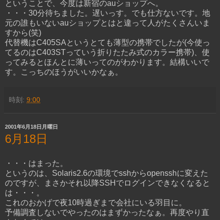
ということで、今度は新宿のauショップへ。
・・・30分待ちました。遅いっす。でも仕方ないです。地
元の誰もいないauショップとはと違って人がたくさんいま
すから(笑)
代替機はC405SAというとても薄型の携帯でしたが(今使っ
てるのはC403STっていう折りたたみ式のカラー携帯)、使
ってみるとほんとに薄いってのがわかります。結構いいで
す。こっちのほうがいいかなぁ。
時刻:
9:00
2001年6月18日月曜日
6月18日
・・・はまった。
というのは、Solaris2.6の環境でsshからopensshに変えた
のですが、まさかそれ以降SSHでログインできなくなると
は・・・。
これのおかげで夜10時過ぎまで会社にいる羽目に。
予備調査しないでやったのはまずかったなぁ。再度やり直