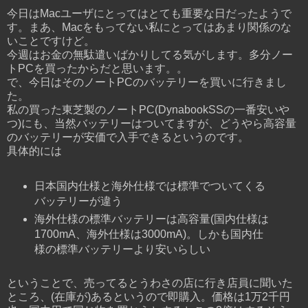
今日はMacユーザにとってはとても重要な日だったようで
す。まあ、Macをもってない私にとってはあまり関係のな
いことですけど。
今週はお金の無駄遣いばかりしてる気がします。多分ノー
トPCを買ったからだと思います。。
で、今日はそのノートPCのバッテリーを買いに行きまし
た。
私の買った東芝製のノートPC(DynabookSSの一番安いや
つ)にも、当然バッテリーはついてますが、どうやら高容量
のバッテリーが安価で入手できるというのです。
具体的には
日本国内仕様と海外仕様では標準でついてくる
バッテリーが違う
海外仕様の標準バッテリーは高容量(国内仕様は
1700mA、海外仕様は3000mA)。しかも国内仕
様の標準バッテリーより安いらしい
ということで、売ってるとうわさの店に行き店員に聞いた
ところ、(在庫が)あるというので即購入。価格は1万2千円