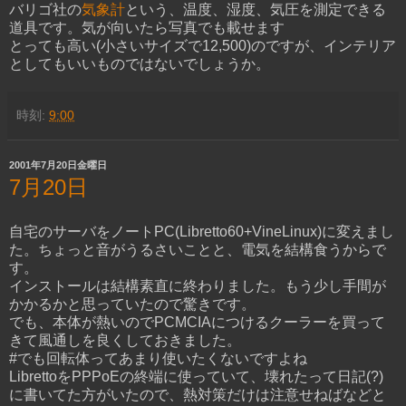
バリゴ社の
気象計
という、温度、湿度、気圧を測定できる
道具です。気が向いたら写真でも載せます
とっても高い(小さいサイズで12,500)のですが、インテリア
としてもいいものではないでしょうか。
時刻:
9:00
2001年7月20日金曜日
7月20日
自宅のサーバをノートPC(Libretto60+VineLinux)に変えまし
た。ちょっと音がうるさいことと、電気を結構食うからで
す。
インストールは結構素直に終わりました。もう少し手間が
かかるかと思っていたので驚きです。
でも、本体が熱いのでPCMCIAにつけるクーラーを買って
きて風通しを良くしておきました。
#でも回転体ってあまり使いたくないですよね
LibrettoをPPPoEの終端に使っていて、壊れたって日記(?)
に書いてた方がいたので、熱対策だけは注意せねばなどと