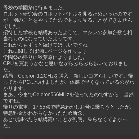
母校の学園祭に行きました。
ロボット研究会のロボットバトルを見るためいったのです
が、別のことをやってたのであまり見ることができません
でした。
招待した学校も結構あったようで、マシンの参加台数も相
当なものになっていたようです。
これからもずっと続けてほしいですね。
これに関しては別にページを作ります
学園祭の帰りに秋葉原によりました。
CPUを買おうかなと思いながらぶらぶら歩いておりまし
た。
結局、Celeron 1.2GHzを購入。新しいコアらしいです。帰
ってからPCにつけましたが、体感で早くなっているのがわ
かります。
まあ、今までCeleron566MHzを使ってたのですから、当然
ですね。
帰りの電車、17:55発で特急わかしお号に乗ろうとしたが、
特急料金がわからなかったため断念。
あとで調べたら結構高いことが判明。乗らなくてよかっ
た。