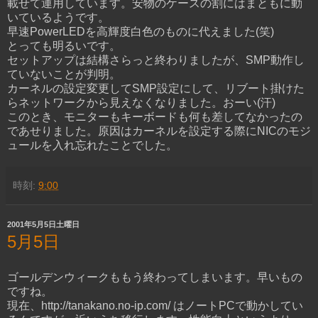
載せて運用しています。安物のケースの割にはまともに動
いているようです。
早速PowerLEDを高輝度白色のものに代えました(笑)
とっても明るいです。
セットアップは結構さらっと終わりましたが、SMP動作し
ていないことが判明。
カーネルの設定変更してSMP設定にして、リブート掛けた
らネットワークから見えなくなりました。おーい(汗)
このとき、モニターもキーボードも何も差してなかったの
であせりました。原因はカーネルを設定する際にNICのモジ
ュールを入れ忘れたことでした。
時刻:
9:00
2001年5月5日土曜日
5月5日
ゴールデンウィークももう終わってしまいます。早いもの
ですね。
現在、http://tanakano.no-ip.com/ はノートPCで動かしてい