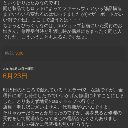
という折りたたみなのです)
同じ製品でもロットによってファームウェアから部品構造
までいろいろ変わるのは知ってましたが(マザーボードがい
い例ですね)、ここまで違うとは・・・
ちょっとびっくりなのは、auショップ新宿にいた受付のお
姉さん。修理受付時と引渡し時が偶然にもまったく同じ人
でした。こういうこともあるんですねぇ。
時刻:
9:00
2001年6月23日土曜日
6月23日
6月5日のところで触れている「エラー02」な話ですが、金
曜日に3回も発生したのでいいかげん修理に出すことにしま
した。とりあえず地元のauショップへ行くと
店員「申し訳ございません、代替機がないんですよ」
そりゃねーだろーとか思ったのですが、奥を見ると修理の
受付をして配送待ちって感じの電話がたくさんありまし
た。これじゃ確かに代替機も無いだろうな。