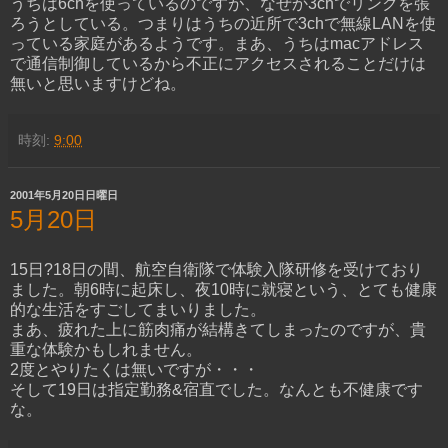
うちは6chを使っているのですが、なぜか3chでリンクを張
ろうとしている。つまりはうちの近所で3chで無線LANを使
っている家庭があるようです。まあ、うちはmacアドレス
で通信制御しているから不正にアクセスされることだけは
無いと思いますけどね。
時刻:
9:00
2001年5月20日日曜日
5月20日
15日?18日の間、航空自衛隊で体験入隊研修を受けており
ました。朝6時に起床し、夜10時に就寝という、とても健康
的な生活をすごしてまいりました。
まあ、疲れた上に筋肉痛が結構きてしまったのですが、貴
重な体験かもしれません。
2度とやりたくは無いですが・・・
そして19日は指定勤務&宿直でした。なんとも不健康です
な。