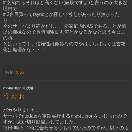
# 玄箱ならそれほど高くない(値段ですよ)と言うのが大きな
理由で
# 2台目買ってrsyncとか怪しい考えがあったり無かった
り・・・
今のサーバより静かだし、一応家庭内NASであることが前
提の機械なので長時間駆動も何とかなるかなと思う今日こ
の頃。
とはいっても、信頼性は微妙なのでやはりしばらくは玄箱
化は無理かな・・・
時刻:
9:55
2004年10月19日火曜日
うぉぉ
バカやりました。
サーバでntpdateを定期実行するためにcronをいじったので
すが、思い切り勘違いしてました。
毎日0時と12時に合わせるつもりでいたのですが、以下のよ