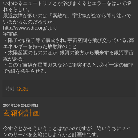
いわゆるニュートリノとか浴びまくるとエラーをはいて壊
れるらしい。
最近故障が多いのは「素敵な」宇宙線が空から降り注いで
いるからなのだろうか。
http://www.wdic.org/ より
宇宙線
・陽子やμ粒子等で構成され, 宇宙空間を飛び交っている, 高
エネルギーを持った放射線のこと
・太陽起源のもののほか, 銀河の彼方から飛来する銀河宇宙
線がある.
・この宇宙線が星間ガスなどに衝突すると, 必ず一定の確率
でγ線を発生させる.
時刻:
12:26
2004年10月20日水曜日
玄箱化計画
今すぐとかそういうことはないのですが、近いうちにメイ
ンのサーバを玄箱にしようかと計画中です。