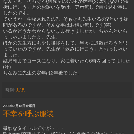
なんでも「そろそろ(研究室の)先生が定年(のはず)なので挨
拶に行こう」とのお誘いを受け、アポ無しで乗り込む事に
したのです。
ていうか、学校入れるの?、そもそも先生いるの?という疑
問があるのですが、そんな事はお構い無しです(笑)
いるかどうかわからないまま行きましたが、ちゃんといら
っしゃいましたよ、先生。
ほかの先生方にも少し挨拶をして、早々に退散だろうと思
っていたのですが、先生が「飲みに行こう」とおっしゃい
ました。
結局朝までコースになり、家に着いたら6時を回ってました
(汗)
ちなみに先生の定年は2年後でした。
時刻:
1:15
2005年3月18日金曜日
不幸を呼ぶ服装
微妙なタイトルですが・・・