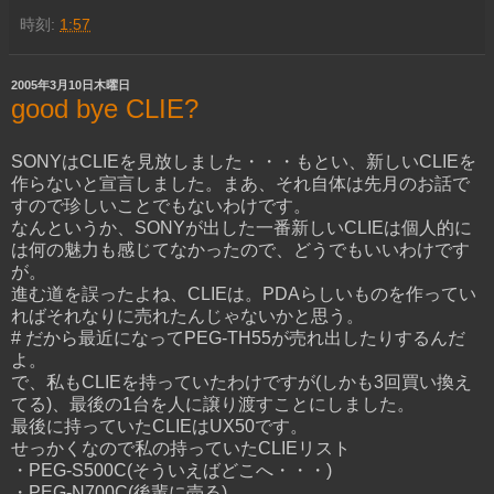
時刻:
1:57
2005年3月10日木曜日
good bye CLIE?
SONYはCLIEを見放しました・・・もとい、新しいCLIEを
作らないと宣言しました。まあ、それ自体は先月のお話で
すので珍しいことでもないわけです。
なんというか、SONYが出した一番新しいCLIEは個人的に
は何の魅力も感じてなかったので、どうでもいいわけです
が。
進む道を誤ったよね、CLIEは。PDAらしいものを作ってい
ればそれなりに売れたんじゃないかと思う。
# だから最近になってPEG-TH55が売れ出したりするんだ
よ。
で、私もCLIEを持っていたわけですが(しかも3回買い換え
てる)、最後の1台を人に譲り渡すことにしました。
最後に持っていたCLIEはUX50です。
せっかくなので私の持っていたCLIEリスト
・PEG-S500C(そういえばどこへ・・・)
・PEG-N700C(後輩に売る)