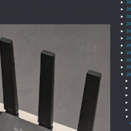
►
20
0 (Flint3)というルーターを購入してみました。 このルーターは、
►
20
7対応ルーターです。 しかもトライバンドです。6GHz対応でMLOもし
►
20
Go...
►
20
►
20
►
20
►
20
►
20
►
20
►
20
▼
20
►
►
►
►
►
▼