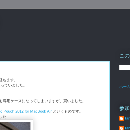
この
ソコ経ちます。
使っていました。
ホー
も専用ケースになってしまいますが、買いました。
参加
ic Pouch 2012 for MacBook Air
というものです。
ました
ta
ta