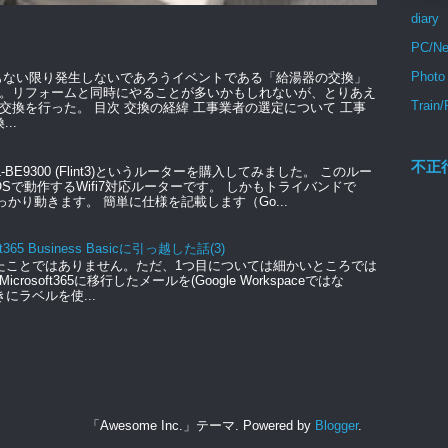
diary
PC/Ne
Photo
もない限り発生しないであろうイベントである「給湯器の交換」
。リフォームと同時にやることが多いかもしれないが、とりあえ
Train/
交換を行った。 目次 交換の経緯 工事業者の選定について 工事
..
不正
GL-BE9300 (Flint3)というルーターを購入してみました。 このルー
のOSで動作するWifi7対応ルーターです。 しかもトライバンドで
っかり動きます。 簡単に仕様を記載します（Go...
t365 Business Basicに引っ越した話(3)
たことではありません。ただ、1つ目については細かいところでは
soft365に移行したメールを(Google Workspaceではな
きにラベルを使...
「Awesome Inc.」テーマ. Powered by
Blogger
.