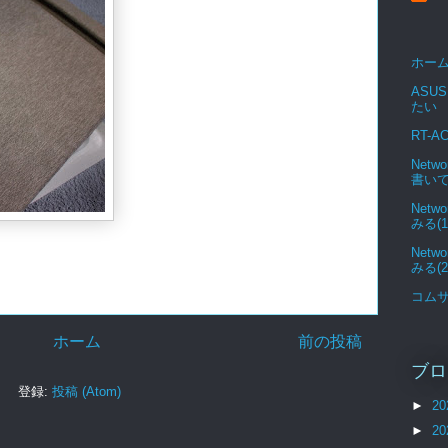
ホー
ASUS
たい
RT-A
Netw
書い
Netw
みる(1
Netw
みる(2
コム
ホーム
前の投稿
ブロ
登録:
投稿 (Atom)
►
20
►
20