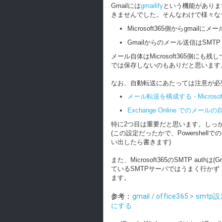
Gmailには
gmailify
という機能がありますが
きませんでした。そんなわけで様々な
Microsoft365側からgmai
Gmailからのメール送信はSMTP 
メール自体はMicrosoft365側に
では保存しないのもありだと思います
なお、自動転送にあたっては注意が必
メール転送を構成する - Microsoft365
Exchange Online での
特に2つ目は重要だと思います。しっ
(この設定だったかで、Powershe
い出したら書きます)
また、Microsoft365のSMTP a
ているSMTPサーバではうまく行かず「outl
ます。
参考：
gmail / office365 > sm
にする