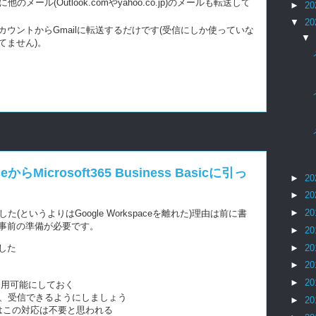
ailに他のメール(Outlook.comやyahoo.co.jp)のメールも転送して
►
20
▼
20
ウントからGmailに転送するだけです(受信にしか使っていな
▼
てません)。
からMicrosoft365 Business Basicに引っ
►
20
►
20
►
20
た(というよりはGoogle Workspaceを離れた)理由は前に書
事前の準備が必要です。
►
20
した
►
20
►
20
►
20
5を利用可能にしておく
て、受信できるようにしましょう
►
20
はこの対応は不要と思われる