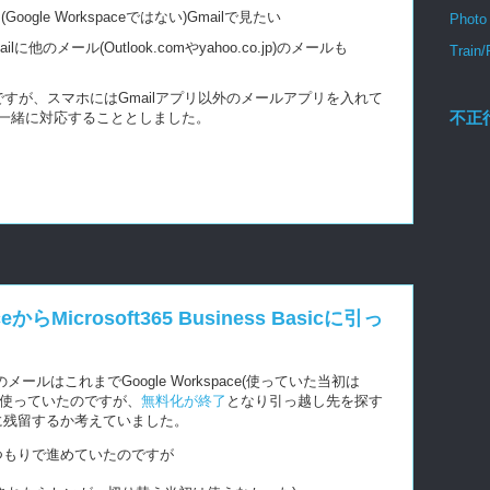
Google Workspaceではない)Gmailで見たい
Photo
mailに他のメール(Outlook.comやyahoo.co.jp)のメールも
Train/
すが、スマホにはGmailアプリ以外のメールアプリを入れて
不正
一緒に対応することとしました。
からMicrosoft365 Business Basicに引っ
のメールはこれまでGoogle Workspace(使っていた当初は
と思う)で使っていたのですが、
無料化が終了
となり引っ越し先を探す
aceに残留するか考えていました。
留するつもりで進めていたのですが