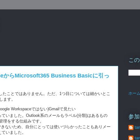
この
からMicrosoft365 Business Basicに引っ
ホー
したことではありません。ただ、1つ目については細かいとこ
します。
oogle Workspaceではない)Gmailで見たい
ていました。Outlook系のメールもラベル(分類)はあるもの
参加
管理をする仕組みです。
分類表示ができないため、自分にとっては使いづらかったこともありメー
ta
考えていました。
ta