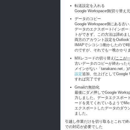
転送設定を入れる
Google Workspace側(切り
データのコピー
Google Workspace側にある古
データのエクスポート/インポー
トができず、この方法は諦めま
両方のアカウント設定をOutlo
IMAPでシコシコ動かしたので
のですが、それでも一晩かかりま
MXレコードの切り替え
(ここが
古いデータのコピーが終わったら、M
メインがない「tanakano.ne
設定
追加、仕上げとしてGoogle 
すれば完了です
Gmailの無効化
最後にダメ押しでGoogle Wor
力しました。データエクスポー
ードを見てくれているようでMicr
エクスポートしたデータのダウン
ました。
引越し作業だけを切り取るとこれで終
での対応が必要でした