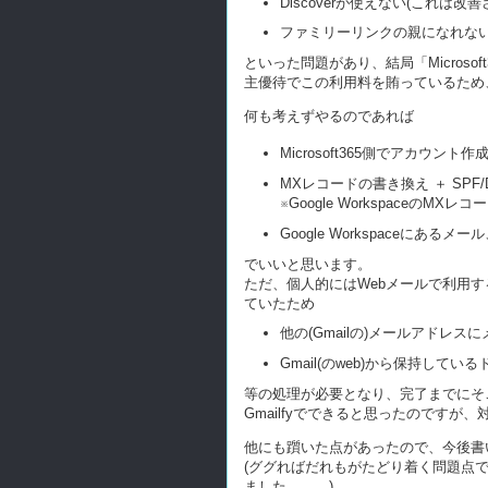
Discoverが使えない(これ
ファミリーリンクの親になれない
といった問題があり、結局「Microsoft3
主優待でこの利用料を賄っているため
何も考えずやるのであれば
Microsoft365側でアカウン
MXレコードの書き換え ＋ SPF
※Google WorkspaceのMXレ
Google Workspaceにある
でいいと思います。
ただ、個人的にはWebメールで利用す
ていたため
他の(Gmailの)メールアドレス
Gmail(のweb)から保持し
等の処理が必要となり、完了までにそ
Gmailfyでできると思ったのですが
他にも躓いた点があったので、今後書
(ググればだれもがたどり着く問題点
ました。。。)