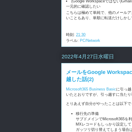
(Google Workspaceではない)Gm
一元的に確認したい
こちらは極めて単純で、他のメールアカ
いこともあり、単順に転送だけしかし
時刻:
21:30
ラベル:
PC/Network
2022年4月27日水曜日
メールをGoogle Workspace
越した話(2)
Microsoft365 Business Basic
に引っ越し
いたとおりですが、引っ越すに当たり
とりあえず自分がやったことは以下で
移行先の準備
サブドメインでMicrosoft36
MXレコードもしっかり設定し
ガッツリ切り替えてしまう場合