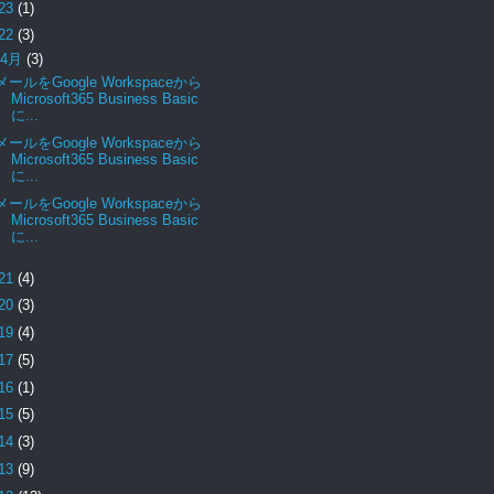
23
(1)
22
(3)
4月
(3)
メールをGoogle Workspaceから
Microsoft365 Business Basic
に...
メールをGoogle Workspaceから
Microsoft365 Business Basic
に...
メールをGoogle Workspaceから
Microsoft365 Business Basic
に...
21
(4)
20
(3)
19
(4)
17
(5)
16
(1)
15
(5)
14
(3)
13
(9)