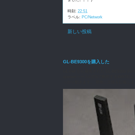
時刻:
22:51
ラベル:
PC/Network
新しい投稿
GL-BE9300を購入した
GL-inet から発売された GL-BE930
openwrtベースのOSで動作するWifi
っかり動きます。 簡単に仕様を記載します（