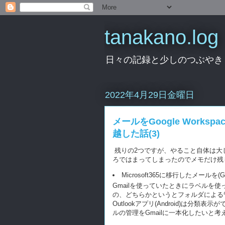
tanakano.log
日々の記録と少しのつぶやき
2022年4月29日金曜日
メールをGoogle Workspace
越した話(3)
残りの2つですが、やること自体は大
ろではまってしまったのでメモだけ残
Microsoft365に移行したメールを(G
Gmailを使っていたときにラベルを使っ
の、どちらかというとフォルダによる
Outlookアプリ(Android)は
ルの管理をGmailに一本化したいと