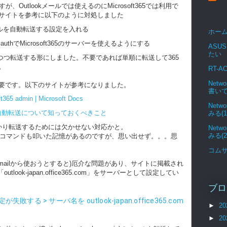
、Outlookメールでは使えるのにMicrosoft365では利用で
サイトを参考に以下のように対処しました
lにメールを自動転送する設定を入れる
ホー
authでMicrosoft365のサーバーを使えるようにする
ASUS
たい
も残しつつ転送する形にしました。不要であれば単順に転送して365
。
RT-A
Netw
要です。以下のサイトが参考になりました。
書い
 admin | Microsoft Docs
Netw
メールの自動転送について知っておくべきこと
みる(1
かり転送するためには欠かせない対応かと。
Netw
みる(2
llでのコマンドも叩いた記憶があるのですが、思い出せず。。。思
コム
uthは(Gmailから使おうとすると)厄介な問題があり、サイトに掲載され
ook-japan.office365.com」をサーバーとして設定してい
ブロ
tp設定が失敗する > サーバ名を outlook-japan.office365.com
►
20
►
20