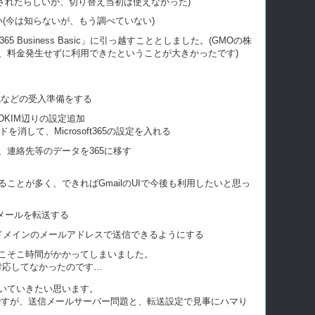
は改善されたらしいが、切り替え当初は使えなかった)
(今は知らないが、もう調べていない)
65 Business Basic」に引っ越すこととしました。(GMOの株
、料金発生せずに利用できたということが大きかったです)
ト作成などの受入準備をする
/DKIM辺りの設定追加
コードを消して、Microsoft365の設定を入れる
メール、連絡先等のデータを365に移す
ることが多く、できればGmailのUIで今後も利用したいと思っ
にメールを転送する
ているドメインのメールアドレスで送信できるようにする
こそこ時間がかかってしまいました。
、対応してなかったのです…
いていきたい思います。
ですが、送信メールサーバー問題と、転送設定で見事にハマり