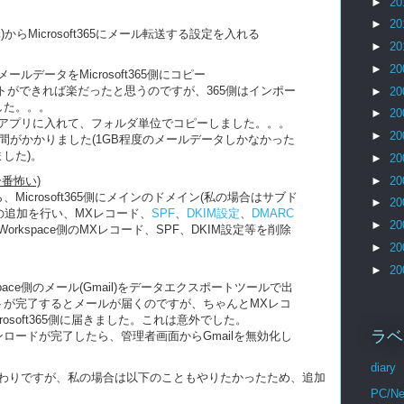
►
20
►
20
替え元)からMicrosoft365にメール転送する設定を入れる
►
20
►
20
いメールデータをMicrosoft365側にコピー
トができれば楽だったと思うのですが、365側はインポー
►
20
した。。。
►
20
okアプリに入れて、フォルダ単位でコピーしました。。。
►
20
時間がかかりました(1GB程度のメールデータしかなかった
した)。
►
20
►
20
一番怖い)
icrosoft365側にメインのドメイン(私の場合はサブド
►
20
t」)の追加を行い、MXレコード、
SPF
、
DKIM設定
、
DMARC
►
20
Workspace側のMXレコード、SPF、DKIM設定等を削除
►
20
►
20
kspace側のメール(Gmail)をデータエクスポートツールで出
トが完了するとメールが届くのですが、ちゃんとMXレコ
osoft365側に届きました。これは意外でした。
ラベ
ロードが完了したら、管理者画面からGmailを無効化し
diary
わりですが、私の場合は以下のこともやりたかったため、追加
PC/Ne