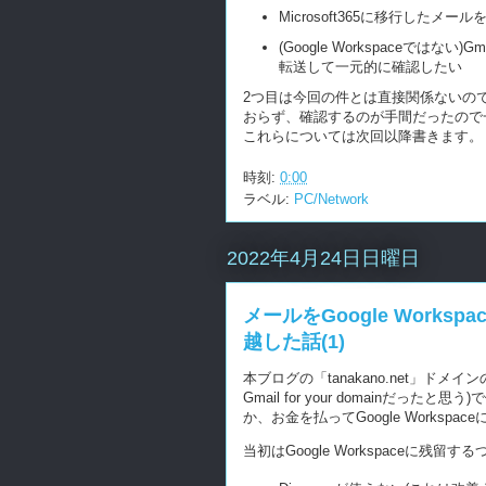
Microsoft365に移行したメールを(
(Google Workspaceではない)G
転送して一元的に確認したい
2つ目は今回の件とは直接関係ないので
おらず、確認するのが手間だったので
これらについては次回以降書きます。
時刻:
0:00
ラベル:
PC/Network
2022年4月24日日曜日
メールをGoogle Workspace
越した話(1)
本ブログの「tanakano.net」ドメイン
Gmail for your domainだった
か、お金を払ってGoogle Worksp
当初はGoogle Workspaceに残