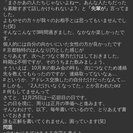
「まさかあの人たちじゃないよねー。あんな人たちだった
ら素敵すぎて話しかけられないよ?」と
「先輩が」
言ってま
した。
よもやその方々が我々のお相手とは思ってもいませんでし
た(笑)
そんなこんなで3時間過ぎました。なかなか楽しかったで
す。
個人的には自分の向かいにいた女性の方が良かったです
# 京都独特のはんなり(?)とした感じが
とりあえず、次へとつなぐ努力だけはしておきました。
時期は不明ですが、そのうちまた飲みましょう。
そういえば、10月末の飲み会の時も、次につなぐため連絡
先を教えてもらったのですが、連絡取ってないなぁ…
# というか、アドレス交換したの自分だけだったなんて…
# しかも、「2人だけいなくなってた」とか言われたorz
# 何もしてませんって
さてと、12月25日は一応節目の日です。
この日を境に、周りは正月の準備へと進みます。
そんなわけで、以下、毎年書いているので、とりあえず書
いておきます。
誰も正解を書いてくれません。困っています(笑)
問題