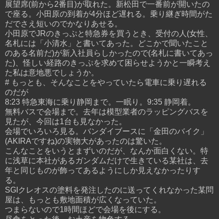
展望席(前から2番目)が取れた。新松田で一番前が開いたの
で座る。小田原の到着が4分ほど遅れる。乗り継ぎ時間がた
だでさえ短いのでかなりあせる。
小田原でJRのきっぷと特急券を買うとき、受付の人(女性、
名札には「小清水」と書いてあった。どこかで聞いたこと
のある名前だ)が新入社員らしかったので(名札に書いてあっ
た)、怪しい経路のきっぷを求めて困らせようかと一瞬考え
た私は意地悪でしょうか。
# もっとも、そんなことをやっていたら電車に乗り遅れる
のだが
8:23 特急東海に乗り静岡まで。一眠り。9:35 静岡着。
無料バスで会場まで。去年は模型業者のラッピングバスを
見たが、今回は1台も見なかった。
会場でいろいろ見る。バンダイブースに「金田のバイク」
(AKIRAですね)の実物大があったのは驚いた。
こんなことをいうとまずいのだが、なんか面白くない。特
に浅草に本社があるガンダムだけで生きている某社は、去
年と同じものが飾ってあるようにしか見えなかったりす
る。
SGIクレオスの塗料を発注したのに送ってくれなかった某問
屋は、もっとも敷地面積が広くなっていた。
つまらないので1時間ほどで会場を後にする。