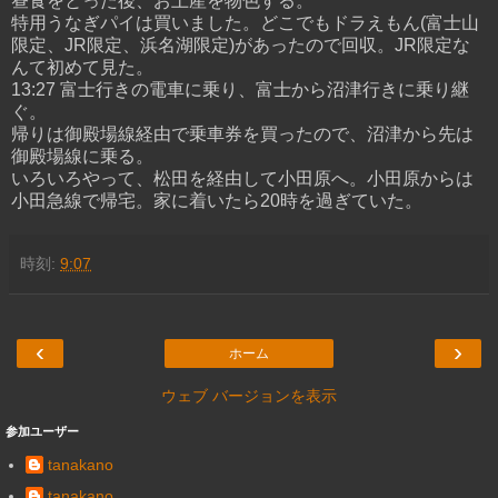
昼食をとった後、お土産を物色する。
特用うなぎパイは買いました。どこでもドラえもん(富士山
限定、JR限定、浜名湖限定)があったので回収。JR限定な
んて初めて見た。
13:27 富士行きの電車に乗り、富士から沼津行きに乗り継
ぐ。
帰りは御殿場線経由で乗車券を買ったので、沼津から先は
御殿場線に乗る。
いろいろやって、松田を経由して小田原へ。小田原からは
小田急線で帰宅。家に着いたら20時を過ぎていた。
時刻:
9:07
‹
›
ホーム
ウェブ バージョンを表示
参加ユーザー
tanakano
tanakano