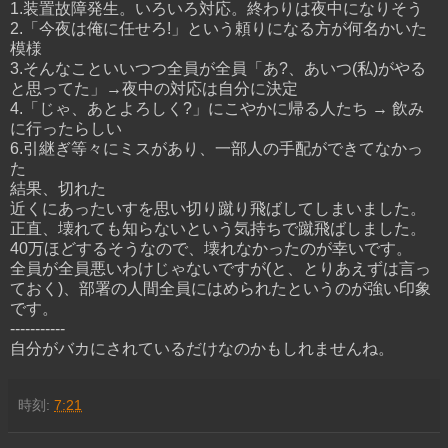
1.装置故障発生。いろいろ対応。終わりは夜中になりそう
2.「今夜は俺に任せろ!」という頼りになる方が何名かいた
模様
3.そんなこといいつつ全員が全員「あ?、あいつ(私)がやる
と思ってた」→夜中の対応は自分に決定
4.「じゃ、あとよろしく?」にこやかに帰る人たち → 飲み
に行ったらしい
6.引継ぎ等々にミスがあり、一部人の手配ができてなかっ
た
結果、切れた
近くにあったいすを思い切り蹴り飛ばしてしまいました。
正直、壊れても知らないという気持ちで蹴飛ばしました。
40万ほどするそうなので、壊れなかったのが幸いです。
全員が全員悪いわけじゃないですが(と、とりあえずは言っ
ておく)、部署の人間全員にはめられたというのが強い印象
です。
-----------
自分がバカにされているだけなのかもしれませんね。
時刻:
7:21