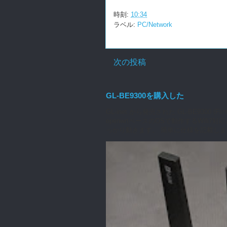
時刻:
10:34
ラベル:
PC/Network
次の投稿
GL-BE9300を購入した
GL-inet から発売された GL-BE930
openwrtベースのOSで動作するWifi
っかり動きます。 簡単に仕様を記載します（