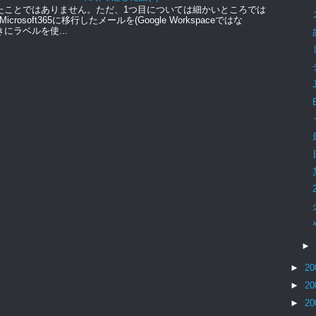
たことではありません。ただ、1つ目については細かいところでは
soft365に移行したメールを(Google Workspaceではな
きにラベルを使...
►
►
20
►
20
►
20