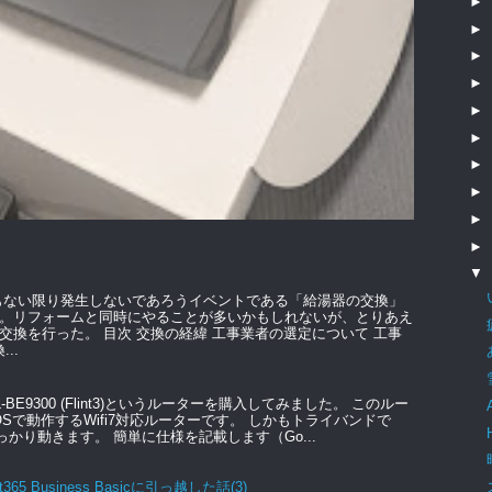
►
►
►
►
►
►
►
►
►
►
▼
もない限り発生しないであろうイベントである「給湯器の交換」
。リフォームと同時にやることが多いかもしれないが、とりあえ
交換を行った。 目次 交換の経緯 工事業者の選定について 工事
..
GL-BE9300 (Flint3)というルーターを購入してみました。 このルー
のOSで動作するWifi7対応ルーターです。 しかもトライバンドで
っかり動きます。 簡単に仕様を記載します（Go...
t365 Business Basicに引っ越した話(3)