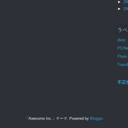
►
20
►
20
ラベ
diary
PC/Ne
Photo
Train/
不正
「Awesome Inc.」テーマ. Powered by
Blogger
.