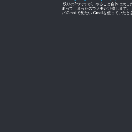
残りの2つですが、やること自体は大し
まってしまったのでメモだけ残します。 Micro
い)Gmailで見たい Gmailを使っていたと