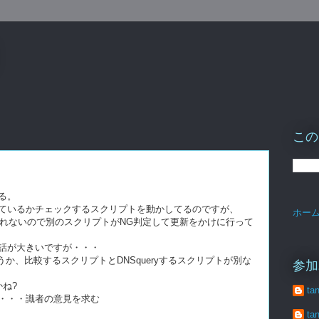
この
る。
を向いているかチェックするスクリプトを動かしてるのですが、
ホー
してくれないので別のスクリプトがNG判定して更新をかけに行って
話が大きいですが・・・
か、比較するスクリプトとDNSqueryするスクリプトが別な
参加
かね?
ta
・・・識者の意見を求む
ta