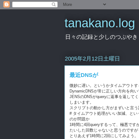
tanakano.log
日々の記録と少しのつぶやき
2005年2月12日土曜日
最近DNSが
微妙に遅い。というかタイムアウトす
DynamicDNSが常に正しい方向
JENSのDNSがqueryに返事を返
しまいます。
スクリプトの動かし方がまずいと言う
# タイムアウト処理がいい加減、という
のが問題か
1時間に4回queryするって、極悪です
たいした回数じゃないと思うのですが
とりあえず1時間に2回にしてみよう。