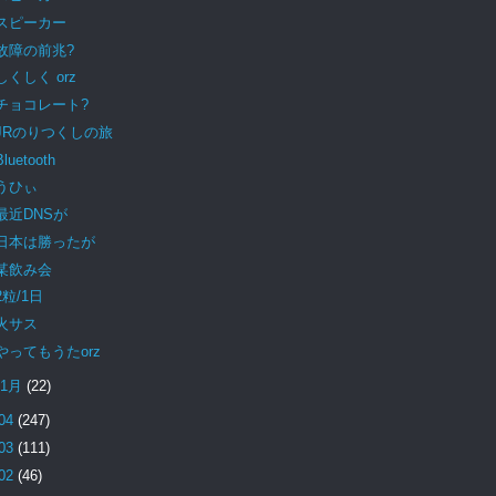
スピーカー
故障の前兆?
しくしく orz
チョコレート?
JRのりつくしの旅
Bluetooth
うひぃ
最近DNSが
日本は勝ったが
某飲み会
2粒/1日
火サス
やってもうたorz
1月
(22)
04
(247)
03
(111)
02
(46)