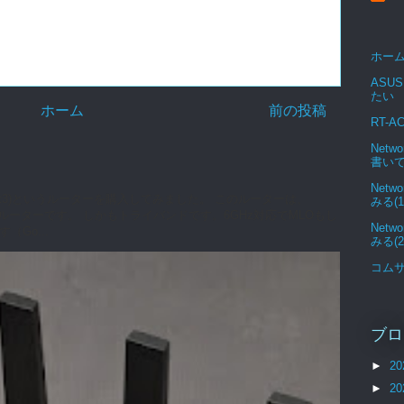
ホー
ASUS
たい
ホーム
前の投稿
RT-A
Netw
書い
Netw
0 (Flint3)というルーターを購入してみました。 このルーターは、
みる(1
7対応ルーターです。 しかもトライバンドです。6GHz対応でMLOもし
Netw
Go...
みる(2
コム
ブロ
►
20
►
20