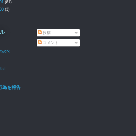
01
(81)
00
(3)
ル
投稿
コメント
twork
Rail
行為を報告