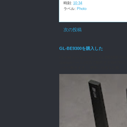
時刻:
10:34
ラベル:
Photo
次の投稿
GL-BE9300を購入した
GL-inet から発売された GL-BE930
openwrtベースのOSで動作するWifi
っかり動きます。 簡単に仕様を記載します（