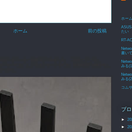
ホー
ASUS
ホーム
前の投稿
たい
RT-A
Netw
書い
0 (Flint3)というルーターを購入してみました。 このルーターは、
Netw
7対応ルーターです。 しかもトライバンドです。6GHz対応でMLOもし
みる(1
Go...
Netw
みる(2
コム
ブロ
►
20
►
20