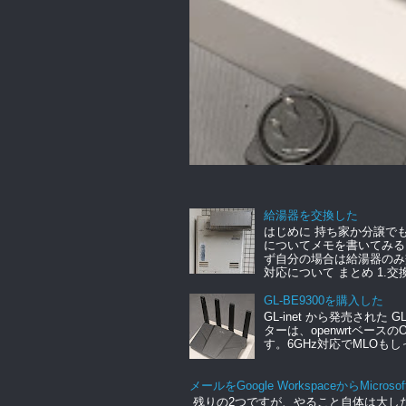
給湯器を交換した
はじめに 持ち家か分譲で
についてメモを書いてみる
ず自分の場合は給湯器のみ
対応について まとめ 1.交換.
GL-BE9300を購入した
GL-inet から発売された 
ターは、openwrtベース
す。6GHz対応でMLOもし
メールをGoogle WorkspaceからMicrosof
残りの2つですが、やること自体は大し