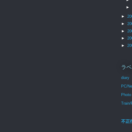
►
►
20
►
20
►
20
►
20
►
20
ラベ
diary
PC/Ne
Photo
Train/
不正