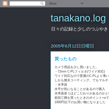
tanakano.log
日々の記録と少しのつぶやき
2005年6月12日日曜日
買ったもの
カメラ用品を少し買いました。
・72mm C-PLフィルタ(ワイド対応)
ワイド対応なので普通のC-PLより薄
しかも撥水コーティング。でもマルチ
・水準器
水平が気になることがあるので購入
水準器使うほどこだわりがあるのかと
前回三脚を買ったときのポイント+α
1000円以下のお買い物になりました