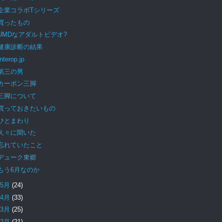
企業コラボTシリーズ
買ったもの
UMDなアダルトビデオ?
健康診断の結果
Interop.jp
第三の男
カーボン三脚
三脚について
買っておきたいもの
ひとまわり
久々に聞いた
忘れていたこと
デューク東郷
もう6月なのか
5月
(24)
4月
(33)
3月
(25)
2月
(21)