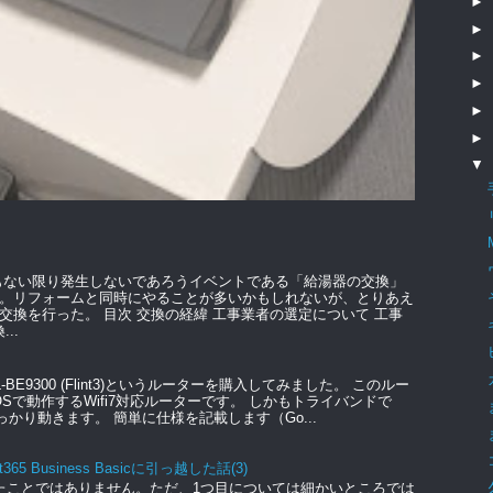
►
►
►
►
►
►
▼
もない限り発生しないであろうイベントである「給湯器の交換」
。リフォームと同時にやることが多いかもしれないが、とりあえ
交換を行った。 目次 交換の経緯 工事業者の選定について 工事
..
GL-BE9300 (Flint3)というルーターを購入してみました。 このルー
のOSで動作するWifi7対応ルーターです。 しかもトライバンドで
っかり動きます。 簡単に仕様を記載します（Go...
t365 Business Basicに引っ越した話(3)
たことではありません。ただ、1つ目については細かいところでは