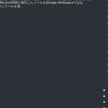
soft365に移行したメールを(Google Workspaceではな
きにラベルを使...
►
►
►
►