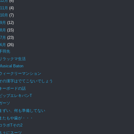
12月
(6)
11月
(4)
10月
(7)
9月
(12)
8月
(15)
7月
(23)
6月
(26)
手羽先
リラックマ生活
Musical Baton
ウィークリーマンション
その漢字はでてこないでしょう
キーボードの話
ピップエレキバンT
ガーソ
まずい、何も準備してない
またもや歯が・・・
コラボTその2
久々にスーツ