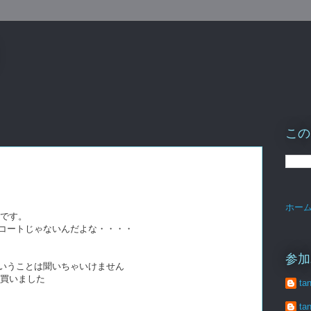
この
ホー
いです。
コートじゃないんだよな・・・・
参加
いうことは聞いちゃいけません
で買いました
ta
ta