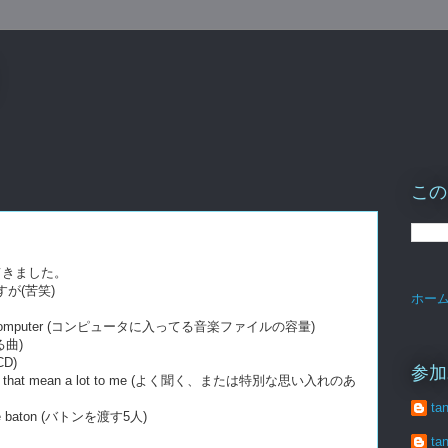
この
てきました。
が(苦笑)
ホー
s on my computer (コンピュータに入ってる音楽ファイルの容量)
いる曲)
CD)
参加
a lot, or that mean a lot to me (よく聞く、または特別な思い入れのあ
ta
 the baton (バトンを渡す5人)
ta