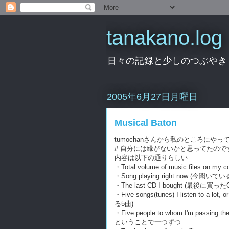
tanakano.log
日々の記録と少しのつぶやき
2005年6月27日月曜日
Musical Baton
tumochanさんから私のところにやっ
# 自分には縁がないかと思ってたのです
内容は以下の通りらしい
・Total volume of music file
・Song playing right now (今聞いて
・The last CD I bought (最後に買った
・Five songs(tunes) I listen to 
る5曲)
・Five people to whom I'm passing
ということで一つずつ