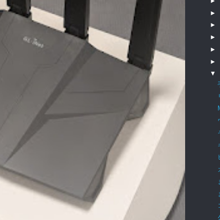
►
►
►
►
►
►
▼