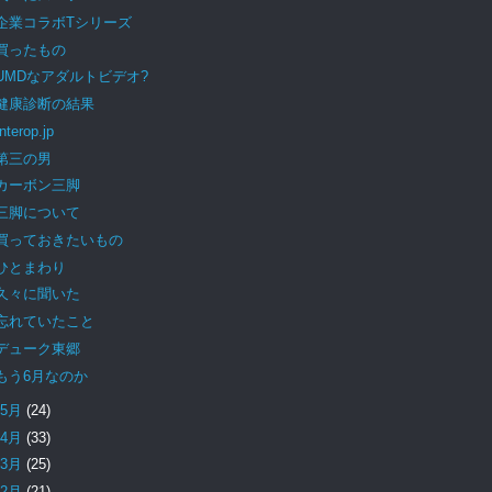
企業コラボTシリーズ
買ったもの
UMDなアダルトビデオ?
健康診断の結果
Interop.jp
第三の男
カーボン三脚
三脚について
買っておきたいもの
ひとまわり
久々に聞いた
忘れていたこと
デューク東郷
もう6月なのか
5月
(24)
4月
(33)
3月
(25)
2月
(21)