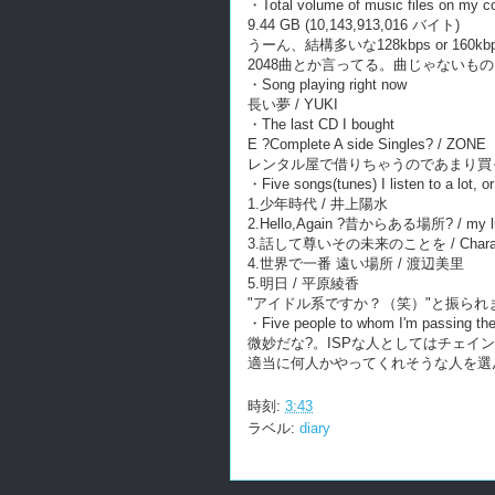
・Total volume of music files on my c
9.44 GB (10,143,913,016 バイト)
うーん、結構多いな128kbps or 160
2048曲とか言ってる。曲じゃないも
・Song playing right now
長い夢 / YUKI
・The last CD I bought
E ?Complete A side Singles? / ZONE
レンタル屋で借りちゃうのであまり買
・Five songs(tunes) I listen to a lot, o
1.少年時代 / 井上陽水
2.Hello,Again ?昔からある場所? / my litt
3.話して尊いその未来のことを / Char
4.世界で一番 遠い場所 / 渡辺美里
5.明日 / 平原綾香
"アイドル系ですか？（笑）"と振ら
・Five people to whom I'm passing the
微妙だな?。ISPな人としてはチェ
適当に何人かやってくれそうな人を選
時刻:
3:43
ラベル:
diary