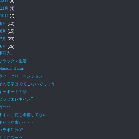
12月
(6)
11月
(4)
10月
(7)
9月
(12)
8月
(15)
7月
(23)
6月
(26)
手羽先
リラックマ生活
Musical Baton
ウィークリーマンション
その漢字はでてこないでしょう
キーボードの話
ピップエレキバンT
ガーソ
まずい、何も準備してない
またもや歯が・・・
コラボTその2
久々にスーツ