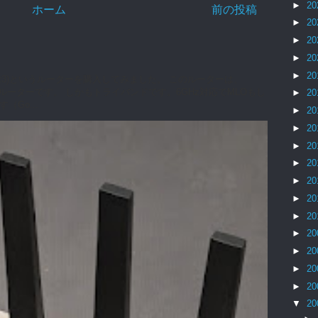
►
20
ホーム
前の投稿
►
20
►
20
►
20
►
20
0 (Flint3)というルーターを購入してみました。 このルーターは、
7対応ルーターです。 しかもトライバンドです。6GHz対応でMLOもし
►
20
Go...
►
20
►
20
►
20
►
20
►
20
►
20
►
20
►
20
►
20
►
20
►
20
▼
20