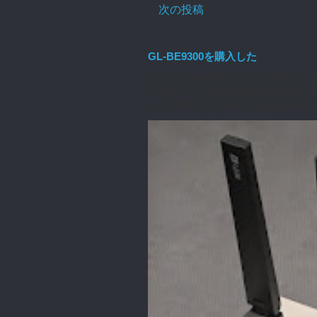
次の投稿
GL-BE9300を購入した
GL-inet から発売された GL-BE930
openwrtベースのOSで動作するWifi
っかり動きます。 簡単に仕様を記載します（