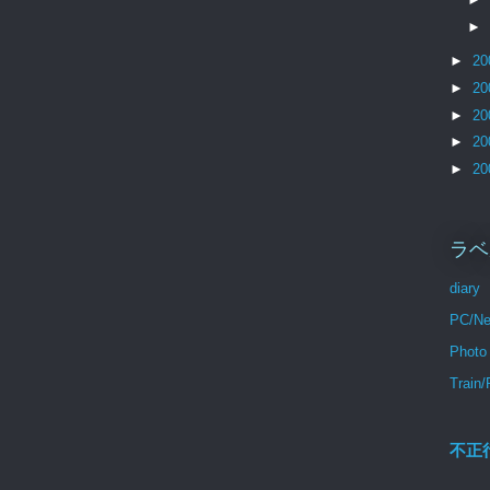
►
►
20
►
20
►
20
►
20
►
20
ラベ
diary
PC/Ne
Photo
Train/
不正