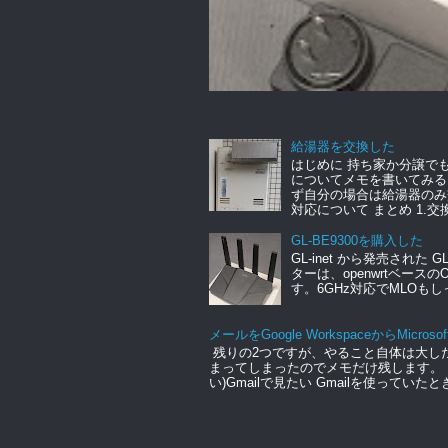
給湯器を交換した
はじめに 持ち家か分譲で
についてメモを書いてみる
ず自分の場合は給湯器のみ
対応について まとめ 1.交換.
GL-BE9300を購入した
GL-inet から発売された 
ターは、openwrtベース
す。6GHz対応でMLOもし
メールをGoogle WorkspaceからMicrosof
残りの2つですが、やること自体は大し
まってしまったのでメモだけ残します。 Micro
い)Gmailで見たい Gmailを使っていたと