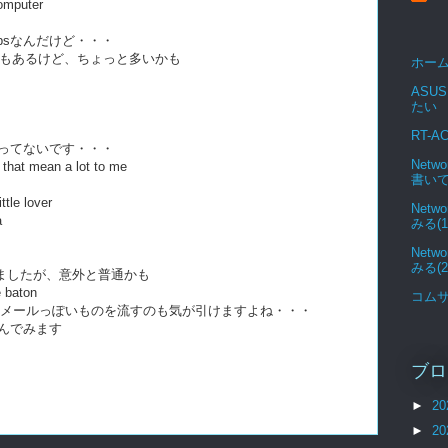
omputer
kbpsなんだけど・・・
のもあるけど、ちょっと多いかも
ホー
ASUS
たい
RT-A
ってないです・・・
Netw
r that mean a lot to me
書い
le lover
Netw
a
みる(1
Netw
みる(2
れましたが、意外と普通かも
 baton
コム
インメールっぽいものを流すのも気が引けますよね・・・
んでみます
ブロ
►
20
►
20