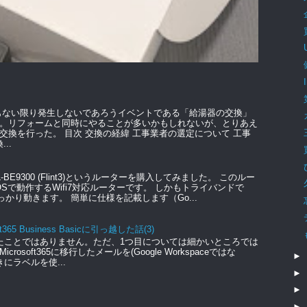
もない限り発生しないであろうイベントである「給湯器の交換」
。リフォームと同時にやることが多いかもしれないが、とりあえ
交換を行った。 目次 交換の経緯 工事業者の選定について 工事
..
GL-BE9300 (Flint3)というルーターを購入してみました。 このルー
のOSで動作するWifi7対応ルーターです。 しかもトライバンドで
っかり動きます。 簡単に仕様を記載します（Go...
t365 Business Basicに引っ越した話(3)
たことではありません。ただ、1つ目については細かいところでは
soft365に移行したメールを(Google Workspaceではな
►
きにラベルを使...
►
►
►